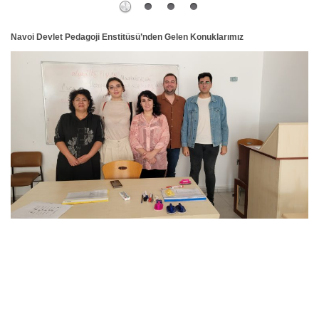
Navoi Devlet Pedagoji Enstitüsü’nden Gelen Konuklarımız