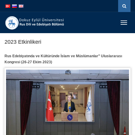
İçeriğe
Navigasyona
atla
atla
Menüy
Geç
2023 Etkinlikeri
Rus Edebiyatında ve Kültüründe İslam ve Müslümanlar” Uluslararası
Kongresi (26-27 Ekim 2023)