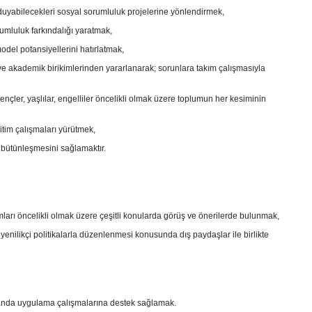
 duyabilecekleri sosyal sorumluluk projelerine yönlendirmek,
mluluk farkındalığı yaratmak,
del potansiyellerini hatırlatmak,
ve akademik birikimlerinden yararlanarak; sorunlara takım çalışmasıyla
gençler, yaşlılar, engelliler öncelikli olmak üzere toplumun her kesiminin
tim çalışmaları yürütmek,
a bütünleşmesini sağlamaktır.
ları öncelikli olmak üzere çeşitli konularda görüş ve önerilerde bulunmak,
yenilikçi politikalarla düzenlenmesi konusunda dış paydaşlar ile birlikte
i alanda uygulama çalışmalarına destek sağlamak.