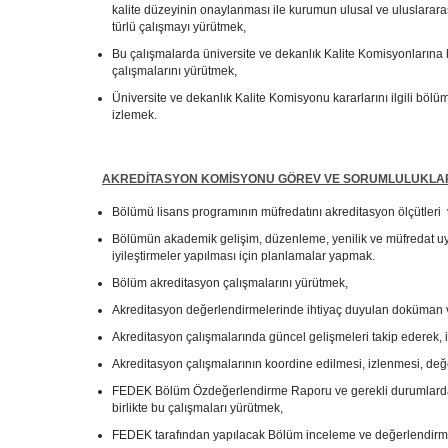
kalite düzeyinin onaylanması ile kurumun ulusal ve uluslarara
türlü çalışmayı yürütmek,
Bu çalışmalarda üniversite ve dekanlık Kalite Komisyonlarına 
çalışmalarını yürütmek,
Üniversite ve dekanlık Kalite Komisyonu kararlarını ilgili bö
izlemek.
AKREDİTASYON KOMİSYONU
GÖREV VE SORUMLULUKLAR
Bölümü lisans programının müfredatını akreditasyon ölçütler
Bölümün akademik gelişim, düzenleme, yenilik ve müfredat uy
iyileştirmeler yapılması için planlamalar yapmak.
Bölüm akreditasyon çalışmalarını yürütmek,
Akreditasyon değerlendirmelerinde ihtiyaç duyulan doküman v
Akreditasyon çalışmalarında güncel gelişmeleri takip ederek, ih
Akreditasyon çalışmalarının koordine edilmesi, izlenmesi, değe
FEDEK Bölüm Özdeğerlendirme Raporu ve gerekli durumlarda 
birlikte bu çalışmaları yürütmek,
FEDEK tarafından yapılacak Bölüm inceleme ve değerlendirme