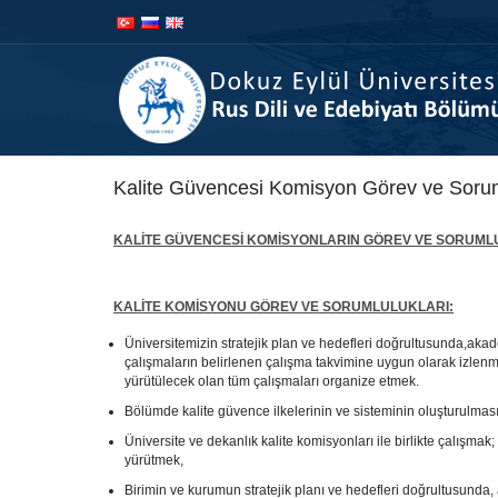
İçeriğe
Navigasyona
atla
atla
Kalite Güvencesi Komisyon Görev ve Sorum
KALİTE GÜVENCESİ KOMİSYONLARIN GÖREV VE SORUML
KALİTE KOMİSYONU
GÖREV VE SORUMLULUKLARI:
Üniversitemizin stratejik plan ve hedefleri doğrultusunda,akadem
çalışmaların belirlenen çalışma takvimine uygun olarak izlen
yürütülecek olan tüm çalışmaları organize etmek.
Bölümde kalite güvence ilkelerinin ve sisteminin oluşturulma
Üniversite ve dekanlık kalite komisyonları ile birlikte çalışma
yürütmek,
Birimin ve kurumun stratejik planı ve hedefleri doğrultusunda, a