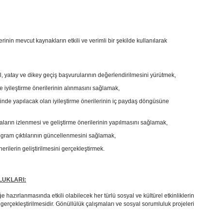
inin mevcut kaynakların etkili ve verimli bir şekilde kullanılarak
dal, yatay ve dikey geçiş başvurularının değerlendirilmesini yürütmek,
e iyileştirme önerilerinin alınmasını sağlamak,
inde yapılacak olan iyileştirme önerilerinin iç paydaş döngüsüne
ların izlenmesi ve geliştirme önerilerinin yapılmasını sağlamak,
program çıktılarının güncellenmesini sağlamak,
erilerin geliştirilmesini gerçekleştirmek.
LUKLARI:
hazırlanmasında etkili olabilecek her türlü sosyal ve kültürel etkinliklerin
gerçekleştirilmesidir. Gönüllülük çalışmaları ve sosyal sorumluluk projeleri