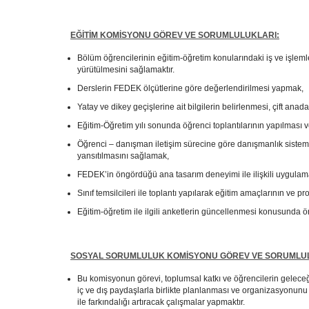
EĞİTİM KOMİSYONU
GÖREV VE SORUMLULUKLARI:
Bölüm öğrencilerinin eğitim-öğretim konularındaki iş ve işlemler
yürütülmesini sağlamaktır.
Derslerin FEDEK ölçütlerine göre değerlendirilmesi yapmak,
Yatay ve dikey geçişlerine ait bilgilerin belirlenmesi, çift ana
Eğitim-Öğretim yılı sonunda öğrenci toplantılarının yapılması v
Öğrenci – danışman iletişim sürecine göre danışmanlık sistem
yansıtılmasını sağlamak,
FEDEK’in öngördüğü ana tasarım deneyimi ile ilişkili uygulama
Sınıf temsilcileri ile toplantı yapılarak eğitim amaçlarının ve 
Eğitim-öğretim ile ilgili anketlerin güncellenmesi konusunda ön
SOSYAL SORUMLULUK KOMİSYONU
GÖREV VE SORUMLU
Bu komisyonun görevi, toplumsal katkı ve öğrencilerin geleceğe 
iç ve dış paydaşlarla birlikte planlanması ve organizasyonunu 
ile farkındalığı artıracak çalışmalar yapmaktır.