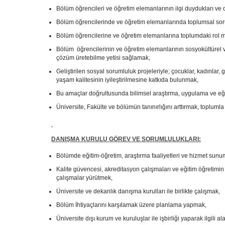
Bölüm öğrencileri ve öğretim elemanlarının ilgi duydukları ve
Bölüm öğrencilerinde ve öğretim elemanlarında toplumsal soru
Bölüm öğrencilerine ve öğretim elemanlarına toplumdaki rol mo
Bölüm öğrencilerinin ve öğretim elemanlarının sosyokültürel 
çözüm üretebilme yetisi sağlamak,
Geliştirilen sosyal sorumluluk projeleriyle; çocuklar, kadınlar, 
yaşam kalitesinin iyileştirilmesine katkıda bulunmak,
Bu amaçlar doğrultusunda bilimsel araştırma, uygulama ve eği
Üniversite, Fakülte ve bölümün tanınırlığını arttırmak, topluml
DANIŞMA KURULU
GÖREV VE SORUMLULUKLARI:
Bölümde eğitim-öğretim, araştırma faaliyetleri ve hizmet sunum
Kalite güvencesi, akreditasyon çalışmaları ve eğitim öğretimin 
çalışmalar yürütmek,
Üniversite ve dekanlık danışma kurulları ile birlikte çalışmak,
Bölüm İhtiyaçlarını karşılamak üzere planlama yapmak,
Üniversite dışı kurum ve kuruluşlar ile işbirliği yaparak ilgil